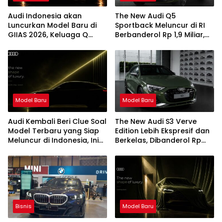
Audi Indonesia akan
The New Audi Q5
Luncurkan Model Baru di
Sportback Meluncur di RI
GIIAS 2026, Keluaga Q
Berbanderol Rp 1,9 Miliar,
Series
Ini Istimewanya
Model Baru
Model Baru
Audi Kembali Beri Clue Soal
The New Audi S3 Verve
Model Terbaru yang Siap
Edition Lebih Ekspresif dan
Meluncur di Indonesia, Ini
Berkelas, Dibanderol Rp
Infonya
1,875 Miliar
Bisnis
Model Baru