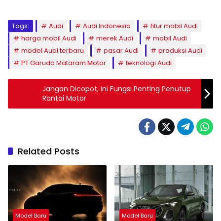
Tags:
Audi
Audi Indonesia
fitur mobil Audi
harga mobil Audi
merek Audi
mobil Audi
model Audi terbaru
pasar Audi
produksi Audi
PT Garuda Mataram Motor
teknologi Audi
Jangan Dicopot, Ini Fungsi Penting Penutup
Rantai Motor
Related Posts
Model Baru
Model Baru