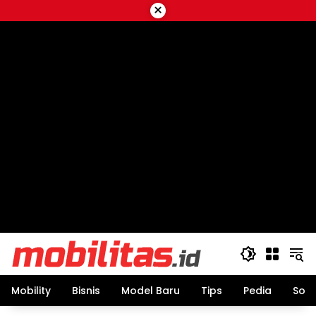
Skip
×
to
content
Mobility
Bisnis
Model Baru
Tips
Pedia
Sos