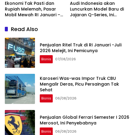
Ekonomi Tak Pasti dan
Audi Indonesia akan
Rupiah Melemah, Pasar
Luncurkan Model Baru di
Mobil Mewah RI Januari –
Jajaran Q-Series, Ini
April 2026 Goyah
Bocoran Karakternya
Read Also
Penjualan Ritel Truk di RI Januari -Juli
2026 Melejit, Ini Pemicunya
Bisnis
07/08/2026
Karoseri Was-was Impor Truk CBU
Mengalir Deras, Picu Persaingan Tak
Sehat
Bisnis
06/08/2026
Penjualan Global Ferrari Semester I 2026
Merosot, Ini Penyebabnya
Bisnis
06/08/2026