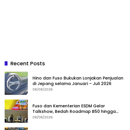
Recent Posts
Hino dan Fuso Bukukan Lonjakan Penjualan
di Jepang selama Januari – Juli 2026
08/08/2026
Fuso dan Kementerian ESDM Gelar
Talkshow, Bedah Roadmap B50 hingga
Dampaknya
08/08/2026