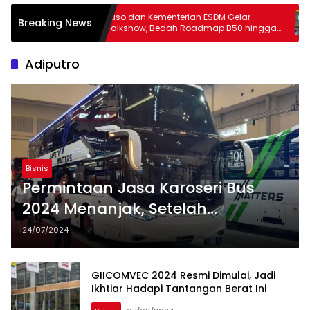
Fuso dan Kementerian ESDM Gelar
Pe
Breaking News
uari –
Talkshow, Bedah Roadmap B50 hingga
20
Dampaknya
Adiputro
Bisnis
Permintaan Jasa Karoseri Bus
2024 Menanjak, Setelah
Penjualan Bus Melonjak
24/07/2024
GIICOMVEC 2024 Resmi Dimulai, Jadi
Ikhtiar Hadapi Tantangan Berat Ini