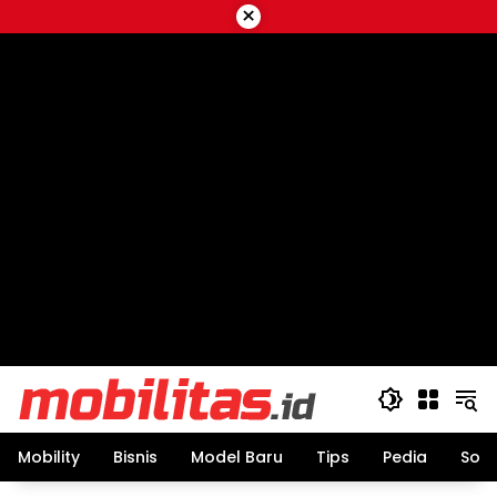
Skip
×
to
content
Mobility
Bisnis
Model Baru
Tips
Pedia
Sos