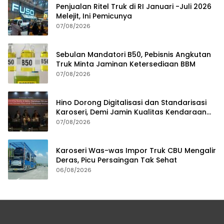
Penjualan Ritel Truk di RI Januari -Juli 2026
Melejit, Ini Pemicunya
07/08/2026
Sebulan Mandatori B50, Pebisnis Angkutan
Truk Minta Jaminan Ketersediaan BBM
07/08/2026
Hino Dorong Digitalisasi dan Standarisasi
Karoseri, Demi Jamin Kualitas Kendaraan
Pelanggan
07/08/2026
Karoseri Was-was Impor Truk CBU Mengalir
Deras, Picu Persaingan Tak Sehat
06/08/2026