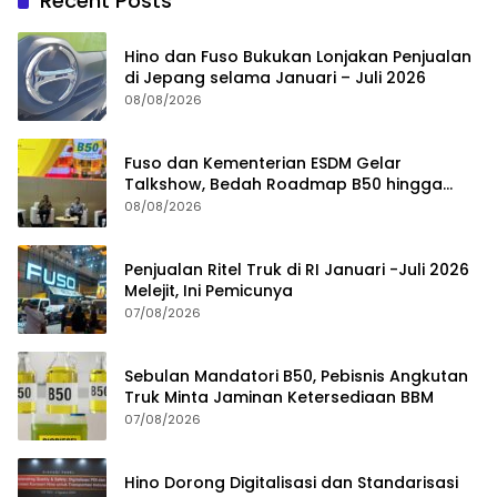
Recent Posts
Hino dan Fuso Bukukan Lonjakan Penjualan
di Jepang selama Januari – Juli 2026
08/08/2026
Fuso dan Kementerian ESDM Gelar
Talkshow, Bedah Roadmap B50 hingga
Dampaknya
08/08/2026
Penjualan Ritel Truk di RI Januari -Juli 2026
Melejit, Ini Pemicunya
07/08/2026
Sebulan Mandatori B50, Pebisnis Angkutan
Truk Minta Jaminan Ketersediaan BBM
07/08/2026
Hino Dorong Digitalisasi dan Standarisasi