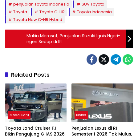
penjualan Toyota Indonesia
SUV Toyota
Toyota
Toyota C-HR
Toyota Indonesia
Toyota New C-HR Hybrid
Makin Merosot, Penjualan Suzuki Ignis Ngeri-
ngeri Sedap di RI
Related Posts
Model Baru
Bisnis
Toyota Land Cruiser FJ
Penjualan Lexus di RI
Bikin Pengujung GIIAS 2026
Semester I 2026 Tak Mulus,