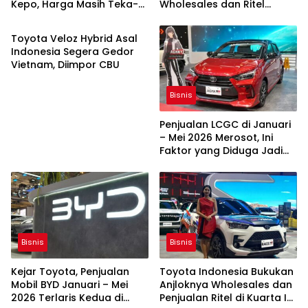
Kepo, Harga Masih Teka-
Wholesales dan Ritel
Bisnis
teki
Tergerus
Toyota Veloz Hybrid Asal
Indonesia Segera Gedor
Vietnam, Diimpor CBU
Bisnis
Penjualan LCGC di Januari
– Mei 2026 Merosot, Ini
Faktor yang Diduga Jadi
Penyebabnya
Bisnis
Bisnis
Kejar Toyota, Penjualan
Toyota Indonesia Bukukan
Mobil BYD Januari – Mei
Anjloknya Wholesales dan
2026 Terlaris Kedua di
Penjualan Ritel di Kuarta I