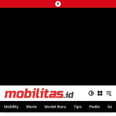
Skip
×
to
content
Mobility
Bisnis
Model Baru
Tips
Pedia
Sos