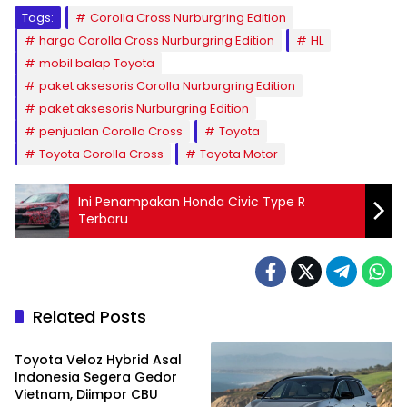
Tags:
Corolla Cross Nurburgring Edition
harga Corolla Cross Nurburgring Edition
HL
mobil balap Toyota
paket aksesoris Corolla Nurburgring Edition
paket aksesoris Nurburgring Edition
penjualan Corolla Cross
Toyota
Toyota Corolla Cross
Toyota Motor
Ini Penampakan Honda Civic Type R
Terbaru
Related Posts
Bisnis
Toyota Veloz Hybrid Asal
Indonesia Segera Gedor
Vietnam, Diimpor CBU