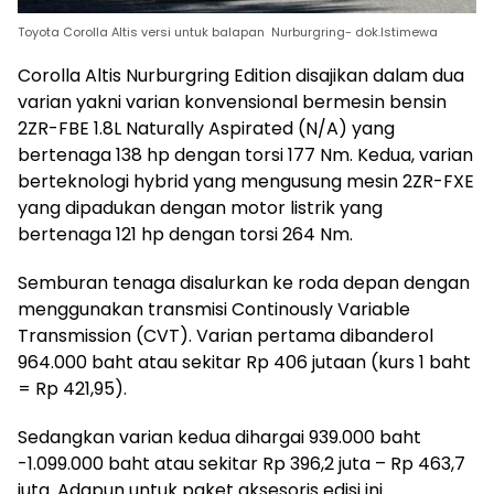
Toyota Corolla Altis versi untuk balapan Nurburgring- dok.Istimewa
Corolla Altis Nurburgring Edition disajikan dalam dua
varian yakni varian konvensional bermesin bensin
2ZR-FBE 1.8L Naturally Aspirated (N/A) yang
bertenaga 138 hp dengan torsi 177 Nm. Kedua, varian
berteknologi hybrid yang mengusung mesin 2ZR-FXE
yang dipadukan dengan motor listrik yang
bertenaga 121 hp dengan torsi 264 Nm.
Semburan tenaga disalurkan ke roda depan dengan
menggunakan transmisi Continously Variable
Transmission (CVT). Varian pertama dibanderol
964.000 baht atau sekitar Rp 406 jutaan (kurs 1 baht
= Rp 421,95).
Sedangkan varian kedua dihargai 939.000 baht
-1.099.000 baht atau sekitar Rp 396,2 juta – Rp 463,7
juta. Adapun untuk paket aksesoris edisi ini