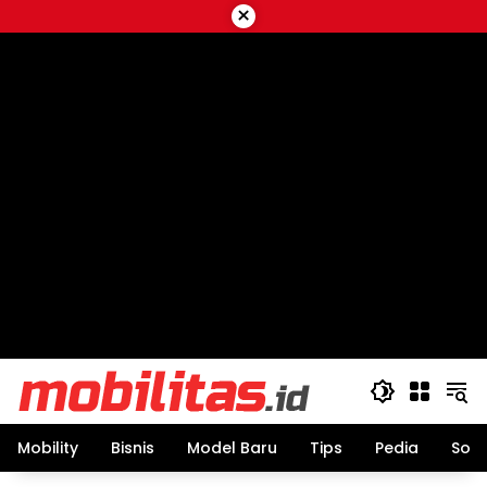
Skip
×
to
content
Mobility
Bisnis
Model Baru
Tips
Pedia
Sos