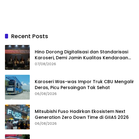
Recent Posts
Hino Dorong Digitalisasi dan Standarisasi
Karoseri, Demi Jamin Kualitas Kendaraan
Pelanggan
07/08/2026
Karoseri Was-was Impor Truk CBU Mengalir
Deras, Picu Persaingan Tak Sehat
06/08/2026
Mitsubishi Fuso Hadirkan Ekosistem Next
Generation Zero Down Time di GIIAS 2026
06/08/2026