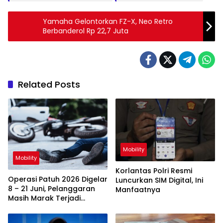
Yamaha Gelontorkan FZ-X, Neo Retro
Berbanderol Rp 22,7 Juta
Related Posts
Mobility
Mobility
Korlantas Polri Resmi
Operasi Patuh 2026 Digelar
Luncurkan SIM Digital, Ini
8 – 21 Juni, Pelanggaran
Manfaatnya
Masih Marak Terjadi
Karena Faktor Ini