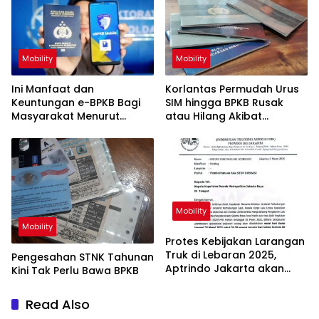
Mobility
Mobility
Ini Manfaat dan
Korlantas Permudah Urus
Keuntungan e-BPKB Bagi
SIM hingga BPKB Rusak
Masyarakat Menurut
atau Hilang Akibat
Korlantas Polri
Bencana Sumatera
Mobility
Mobility
Protes Kebijakan Larangan
Truk di Lebaran 2025,
Pengesahan STNK Tahunan
Aptrindo Jakarta akan
Kini Tak Perlu Bawa BPKB
Mogok Operasi
Read Also