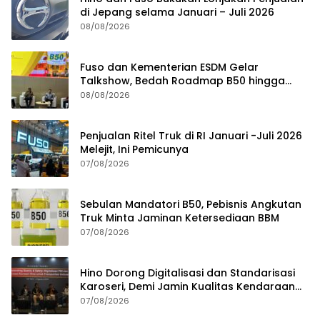
di Jepang selama Januari – Juli 2026
08/08/2026
Fuso dan Kementerian ESDM Gelar
Talkshow, Bedah Roadmap B50 hingga
Dampaknya
08/08/2026
Penjualan Ritel Truk di RI Januari -Juli 2026
Melejit, Ini Pemicunya
07/08/2026
Sebulan Mandatori B50, Pebisnis Angkutan
Truk Minta Jaminan Ketersediaan BBM
07/08/2026
Hino Dorong Digitalisasi dan Standarisasi
Karoseri, Demi Jamin Kualitas Kendaraan
Pelanggan
07/08/2026