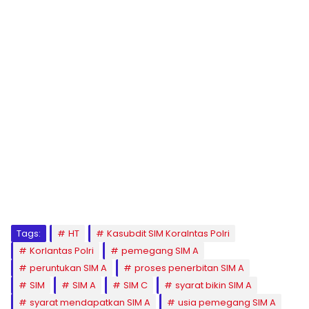
Tags:
HT
Kasubdit SIM Koralntas Polri
Korlantas Polri
pemegang SIM A
peruntukan SIM A
proses penerbitan SIM A
SIM
SIM A
SIM C
syarat bikin SIM A
syarat mendapatkan SIM A
usia pemegang SIM A