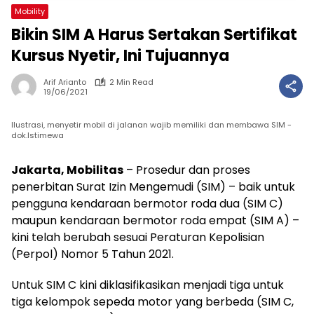
Mobility
Bikin SIM A Harus Sertakan Sertifikat
Kursus Nyetir, Ini Tujuannya
Arif Arianto
2 Min Read
19/06/2021
Ilustrasi, menyetir mobil di jalanan wajib memiliki dan membawa SIM -
dok.Istimewa
Jakarta, Mobilitas
– Prosedur dan proses
penerbitan Surat Izin Mengemudi (SIM) – baik untuk
pengguna kendaraan bermotor roda dua (SIM C)
maupun kendaraan bermotor roda empat (SIM A) –
kini telah berubah sesuai Peraturan Kepolisian
(Perpol) Nomor 5 Tahun 2021.
Untuk SIM C kini diklasifikasikan menjadi tiga untuk
tiga kelompok sepeda motor yang berbeda (SIM C,