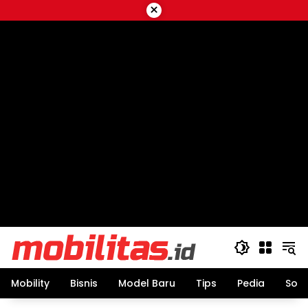
Skip
×
to
content
Mobility
Bisnis
Model Baru
Tips
Pedia
Sos