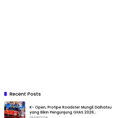
Recent Posts
K- Open, Protipe Roadster Mungil Daihatsu
yang Bikin Pengunjung GIIAS 2026
Penasaran
09/08/2026