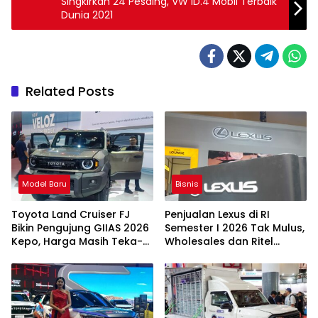
Singkirkan 24 Pesaing, VW ID.4 Mobil Terbaik
Dunia 2021
Related Posts
Model Baru
Bisnis
Toyota Land Cruiser FJ
Penjualan Lexus di RI
Bikin Pengujung GIIAS 2026
Semester I 2026 Tak Mulus,
Kepo, Harga Masih Teka-
Wholesales dan Ritel
teki
Tergerus