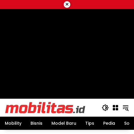
Skip
×
to
content
Mobility
Bisnis
Model Baru
Tips
Pedia
Sos