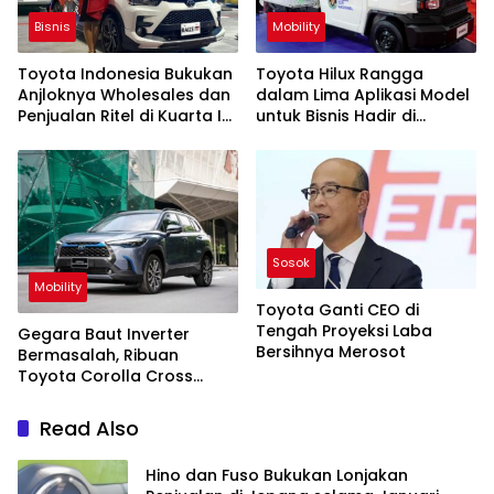
Bisnis
Mobility
Toyota Indonesia Bukukan
Toyota Hilux Rangga
Anjloknya Wholesales dan
dalam Lima Aplikasi Model
Penjualan Ritel di Kuarta I
untuk Bisnis Hadir di
2026
GIICOMVEC 2026
Sosok
Mobility
Toyota Ganti CEO di
Tengah Proyeksi Laba
Gegara Baut Inverter
Bersihnya Merosot
Bermasalah, Ribuan
Toyota Corolla Cross
Hybrid Di-recall
Read Also
Hino dan Fuso Bukukan Lonjakan