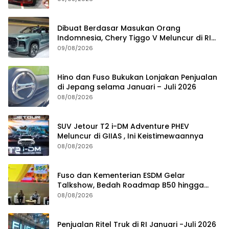
Dibuat Berdasar Masukan Orang
Indomnesia, Chery Tiggo V Meluncur di RI
Kuartal IV Tahun Ini
09/08/2026
Hino dan Fuso Bukukan Lonjakan Penjualan
di Jepang selama Januari – Juli 2026
08/08/2026
SUV Jetour T2 i-DM Adventure PHEV
Meluncur di GIIAS , Ini Keistimewaannya
08/08/2026
Fuso dan Kementerian ESDM Gelar
Talkshow, Bedah Roadmap B50 hingga
Dampaknya
08/08/2026
Penjualan Ritel Truk di RI Januari -Juli 2026