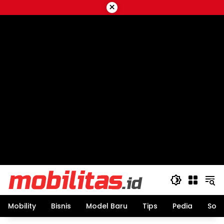
Skip
×
to
content
Mobility
Bisnis
Model Baru
Tips
Pedia
Sos