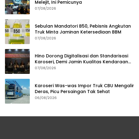
Melejit, Ini Pemicunya
07/08/2026
Sebulan Mandatori B50, Pebisnis Angkutan
Truk Minta Jaminan Ketersediaan BBM
07/08/2026
Hino Dorong Digitalisasi dan Standarisasi
Karoseri, Demi Jamin Kualitas Kendaraan
Pelanggan
07/08/2026
Karoseri Was-was Impor Truk CBU Mengalir
Deras, Picu Persaingan Tak Sehat
06/08/2026