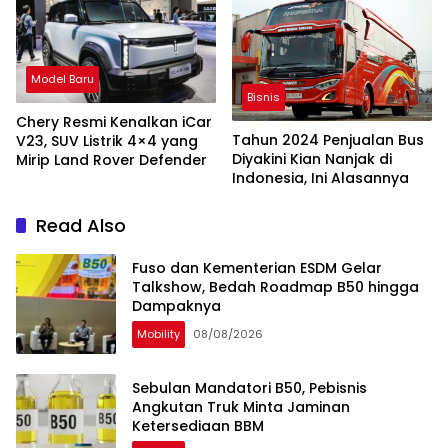
Model Baru
Bisnis
Chery Resmi Kenalkan iCar
Tahun 2024 Penjualan Bus
V23, SUV Listrik 4×4 yang
Diyakini Kian Nanjak di
Mirip Land Rover Defender
Indonesia, Ini Alasannya
Read Also
Fuso dan Kementerian ESDM Gelar
Talkshow, Bedah Roadmap B50 hingga
Dampaknya
Mobility
08/08/2026
Sebulan Mandatori B50, Pebisnis
Angkutan Truk Minta Jaminan
Ketersediaan BBM