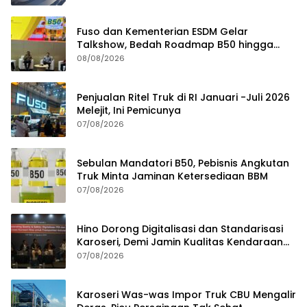
Fuso dan Kementerian ESDM Gelar
Talkshow, Bedah Roadmap B50 hingga
Dampaknya
08/08/2026
Penjualan Ritel Truk di RI Januari -Juli 2026
Melejit, Ini Pemicunya
07/08/2026
Sebulan Mandatori B50, Pebisnis Angkutan
Truk Minta Jaminan Ketersediaan BBM
07/08/2026
Hino Dorong Digitalisasi dan Standarisasi
Karoseri, Demi Jamin Kualitas Kendaraan
Pelanggan
07/08/2026
Karoseri Was-was Impor Truk CBU Mengalir