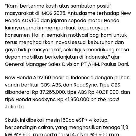
“Kami berterima kasih atas sambutan positif
masyarakat di IMOS 2025. Antusiasme terhadap New
Honda ADV160 dan jajaran sepeda motor Honda
lainnya semakin memperkuat kepercayaan
konsumen. Hal ini semakin motivasi bagi kami untuk
terus menghadirkan inovasi sesuai kebutuhan dan
gaya hidup masyarakat, sekaligus mendukung masa
depan mobilitas berkelanjutan di Indonesia,” ujar
General Manager Sales Division PT AHM, Paulus Dani.
New Honda ADV160 hadir di Indonesia dengan pilihan
varian berfitur CBS, ABS, dan RoadSync. Tipe CBS
dibanderol Rp 37.265.000, tipe ABS Rp 40.311.000, dan
tipe Honda RoadSync Rp 41.950.000
on the road
Jakarta.
Skutik ini dibekali mesin 160cc eSP+ 4 katup,
berpendingin cairan, yang menghasilkan tenaga 11,8
kW @8.500 rpm serta torsi 14,7 Nm @6.500 rpm.