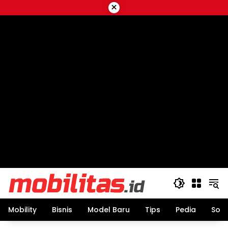
Skip
×
to
content
Mobility
Bisnis
Model Baru
Tips
Pedia
Sos