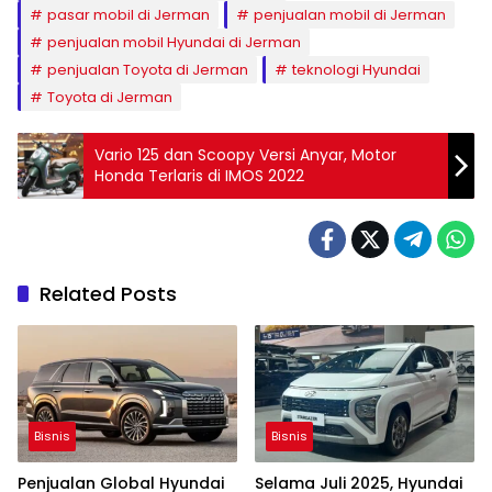
pasar mobil di Jerman
penjualan mobil di Jerman
penjualan mobil Hyundai di Jerman
penjualan Toyota di Jerman
teknologi Hyundai
Toyota di Jerman
Vario 125 dan Scoopy Versi Anyar, Motor
Honda Terlaris di IMOS 2022
Related Posts
Bisnis
Bisnis
Penjualan Global Hyundai
Selama Juli 2025, Hyundai