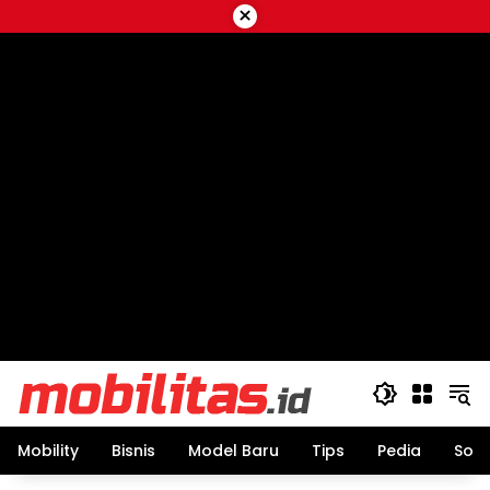
Skip
×
to
content
Mobility
Bisnis
Model Baru
Tips
Pedia
Sos