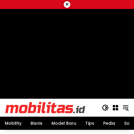
Skip
×
to
content
Mobility
Bisnis
Model Baru
Tips
Pedia
Sos