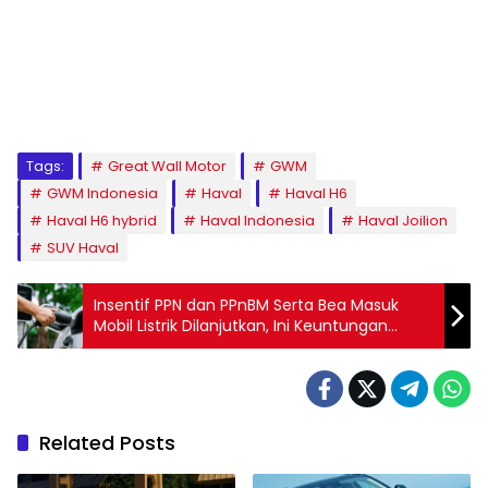
Tags:
Great Wall Motor
GWM
GWM Indonesia
Haval
Haval H6
Haval H6 hybrid
Haval Indonesia
Haval Joilion
SUV Haval
Insentif PPN dan PPnBM Serta Bea Masuk
Mobil Listrik Dilanjutkan, Ini Keuntungan
Konsumen
Related Posts