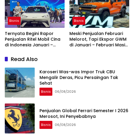
Bisnis
Bisnis
Ternyata Begini Rapor
Meski Penjualan Februari
Penjualan Ritel Mobil Cina
Melorot, Tapi Ekspor GWM
di Indonesia Januari –
di Januari – Februari Masih
Februari 2026
Hot
Read Also
Karoseri Was-was Impor Truk CBU
Mengalir Deras, Picu Persaingan Tak
Sehat
Bisnis
06/08/2026
Penjualan Global Ferrari Semester I 2026
Merosot, Ini Penyebabnya
Bisnis
06/08/2026