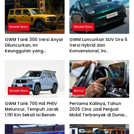
Model Baru
Model Baru
GWM Tank 300 Versi Anyar
GWM Luncurkan SUV Ora 5
Diluncurkan, Ini
Versi Hybrid dan
Keunggulan yang
Konvensional, Ini
Ditawarkan
Keunggulannya
Model Baru
Bisnis
GWM Tank 700 Hi4 PHEV
Pertama Kalinya, Tahun
Meluncur, Tempuh Jarak
2025 Cina Jadi Penjual
1.191 Km Sekali Isi Bensin
Mobil Terbanyak di Dunia
Geser Jepang