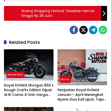
Wuling Shopping Festival Tawarkan Hemat
hingga Rp 28 Juta
Related Posts
Model Baru
Bisnis
Royal Enfield Shotgun 650 x
Rough Crafts Edition Dijual
Penjualan Royal Enfield
di RI Cuma 4 Unit, Harga
Januari – April Meningkat
Rp329,1 juta
Nyaris Dua Kali Lipat, Tapi
Ekspor Melambat