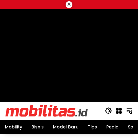
Skip
×
to
content
Mobility
Bisnis
Model Baru
Tips
Pedia
Sos