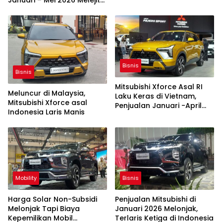
65,5 Persen
Bisnis
Bisnis
Mitsubishi Xforce Asal RI
Meluncur di Malaysia,
Laku Keras di Vietnam,
Mitsubishi Xforce asal
Penjualan Januari -April
Indonesia Laris Manis
Melejit 77,2 Persen
Mobility
Bisnis
Harga Solar Non-Subsidi
Penjualan Mitsubishi di
Melonjak Tapi Biaya
Januari 2026 Melonjak,
Kepemilikan Mobil
Terlaris Ketiga di Indonesia