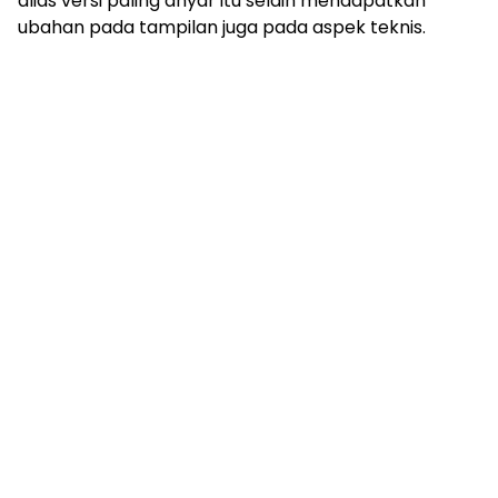
alias versi paling anyar itu selain mendapatkan
ubahan pada tampilan juga pada aspek teknis.