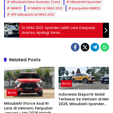
Mitsubishi New Xpander Cross
Mitsubishi Xpander
MMKSI
MMKSI di GIIAS 2021
penjualan MMKSI
SPK Mitsubishi di GIIAS 2021
Di GIIAS 2021: Xpander Lebih Laris Daripada
Avanza, Apalagi Xenia
Related Posts
Bisnis
Bisnis
Indonesia Eksportir Mobil
Terbesar ke Vietnam di Mei
Mitsubishi Xforce Asal RI
2026, Mitsubishi Xpander
Laris di Vietnam, Penjualan
dan Xforce Terlaris
Januari – Mei 2026 Melejit