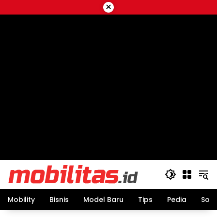
Skip
×
to
content
Mobility
Bisnis
Model Baru
Tips
Pedia
Sos